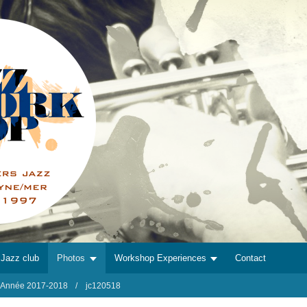
Jazz club
Photos
Workshop Experiences
Contact
Année 2017-2018
jc120518