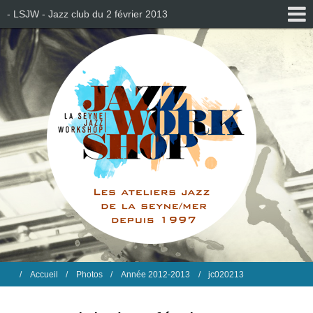
- LSJW - Jazz club du 2 février 2013
Accueil
Photos
Année 2012-2013
jc020213