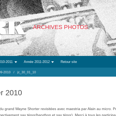
ARCHIVES PHOTOS
010-2011
Année 2011-2012
Retour site
09-2010
jc_30_01_10
er 2010
du grand Wayne Shorter revisitées avec maestria par Alain au micro. 
ctivement sax ténor/barython et sax ténor). Merci à tous les participant