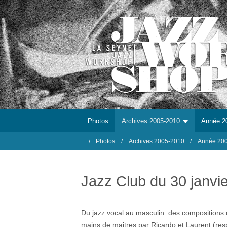
Photos
Archives 2005-2010
Année 2
Photos
Archives 2005-2010
Année 20
Jazz Club du 30 janvi
Du jazz vocal au masculin: des compositions 
mains de maitres par Ricardo et Laurent (respe