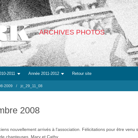
ARCHIVES PHOTOS
010-2011
Année 2011-2012
Retour site
08-2009
jc_29_11_08
mbre 2008
ns nouvellement arrivés à l'association. Félicitations pour être venu se
 de chanteuses, Mary et Cathy.